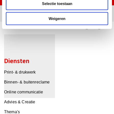
Selectie toestaan
t
i
e
Weigeren
Naar overzicht
Delen:
Diensten
Print- & drukwerk
Binnen- & buitenreclame
Online communicatie
Advies & Creatie
Thema's