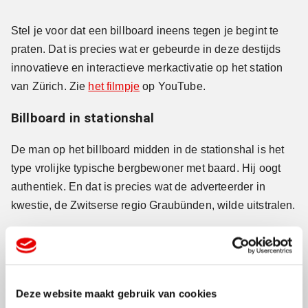
Stel je voor dat een billboard ineens tegen je begint te
praten. Dat is precies wat er gebeurde in deze destijds
innovatieve en interactieve merkactivatie op het station
van Zürich. Zie
het filmpje
op YouTube.
Billboard in stationshal
De man op het billboard midden in de stationshal is het
type vrolijke typische bergbewoner met baard. Hij oogt
authentiek. En dat is precies wat de adverteerder in
kwestie, de Zwitserse regio Graubünden, wilde uitstralen.
De reizigers op het station bleken erg gevoelig voor
baardmans. Enkelen van hen lieten zich via de
livestream
al direct verleiden tot een bezoek aan het
bergdorp Vrin. De veruit rustigste plaats in Zwitserland
Deze website maakt gebruik van cookies