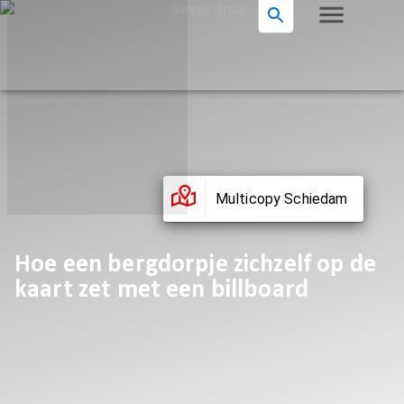
Multicopy Schiedam
Hoe een bergdorpje zichzelf op de
kaart zet met een billboard