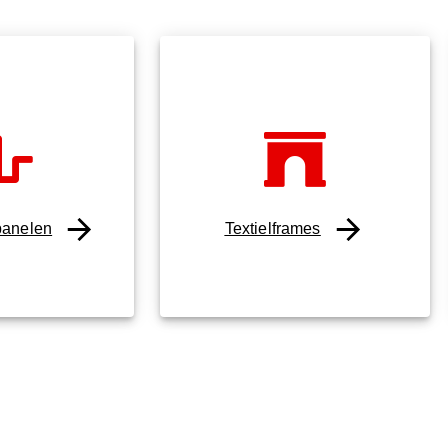
panelen
Textielframes