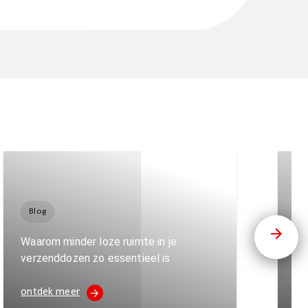
Blog
B
Waarom minder loze ruimte in je
Wa
verzenddozen zo essentieel is
ma
ontdek meer
on