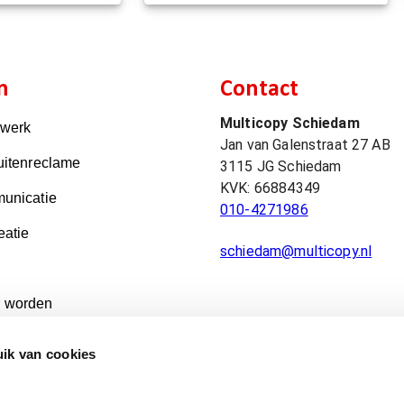
n
Contact
Multicopy Schiedam
kwerk
Jan van Galenstraat 27 AB
uitenreclame
3115 JG
Schiedam
KVK:
66884349
unicatie
010-4271986
eatie
schiedam@multicopy.nl
 worden
ik van cookies