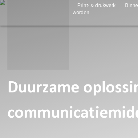
Print- & drukwerk
Binne
worden
Duurzame oplossin
communicatiemid