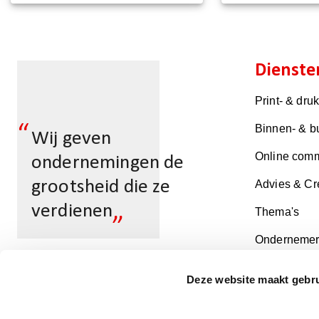
Dienste
Print- & dru
“
Binnen- & b
Wij geven
Online comm
ondernemingen de
grootsheid die ze
Advies & Cr
„
verdienen
Thema's
Ondernemer
Deze website maakt gebru
Multicopy Schiedam