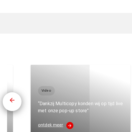
Video
voor
“Dankzij Multicopy konden wij op tijd live
met onze pop-up store”
ontdek meer