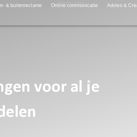
n- & buitenreclame
Online communicatie
Advies & Cre
gen voor al je
delen