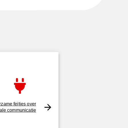
zame feitjes over
tale communicatie