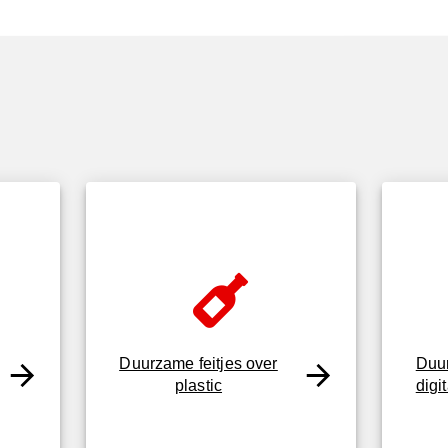
Duurzame feitjes over
Duur
plastic
digi