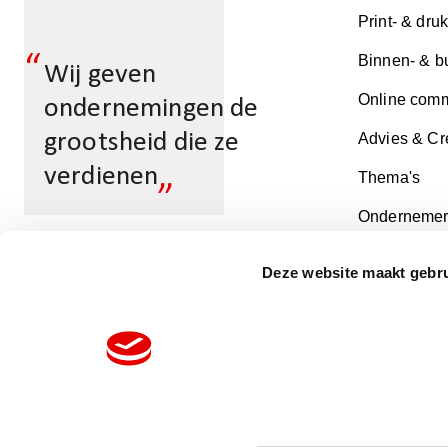
Print- & dru
“
Binnen- & b
Wij geven
Online comm
ondernemingen de
grootsheid die ze
Advies & Cr
„
verdienen
Thema's
Ondernemer
Deze website maakt gebru
Multicopy Schiedam
Volg ons op: