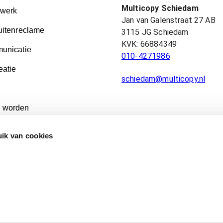
Multicopy Schiedam
kwerk
Jan van Galenstraat 27 AB
uitenreclame
3115 JG
Schiedam
KVK:
66884349
unicatie
010-4271986
eatie
schiedam@multicopy.nl
 worden
ik van cookies
Aanleverspecificaties & Artwork Delivery Specifications