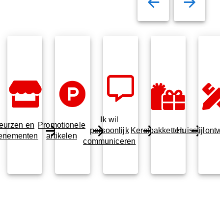
Ik wil
eurzen en
Promotionele
persoonlijk
Kerstpakketten
Huisstijlont
enementen
artikelen
communiceren