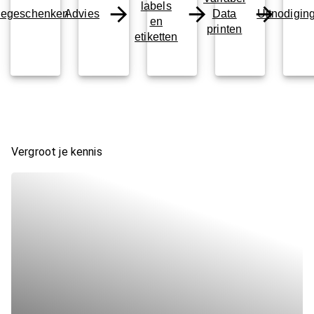
labels
iegeschenken
Advies
Data
Uitnodigin
en
printen
etiketten
Vergroot je kennis