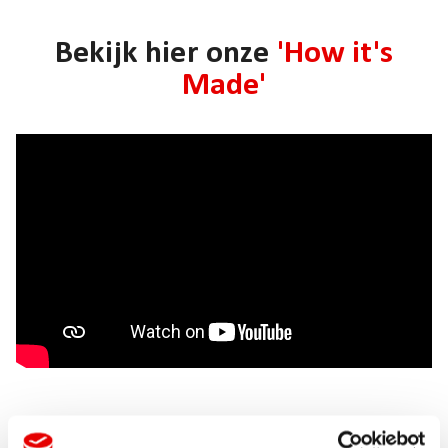
Bekijk hier onze
'How it's
Made'
Laat je inspireren