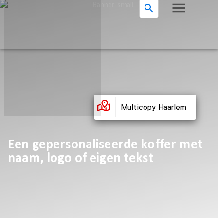
Multicopy Haarlem
Een gepersonaliseerde koffer met
naam, logo of eigen tekst