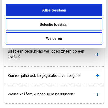
printen
e
l
Veelgestelde
Alles toestaan
e
c
Selectie toestaan
t
vragen
i
e
Weigeren
Blijft een bedrukking wel goed zitten op een
koffer?
Kunnen jullie ook bagagelabels verzorgen?
Welke koffers kunnen jullie bedrukken?