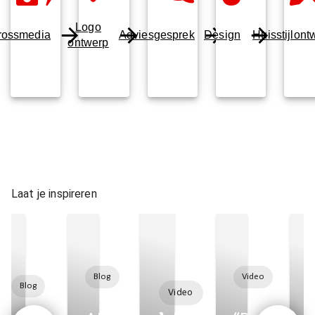
Logo
rossmedia
Adviesgesprek
Design
Huisstijlont
ontwerp
Laat je inspireren
Blog
Video
Blog
Video