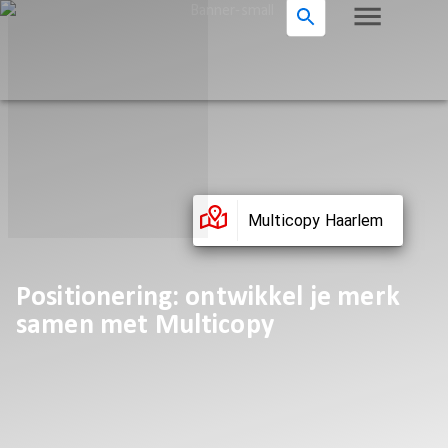
Multicopy Haarlem
Positionering: ontwikkel je merk
samen met Multicopy