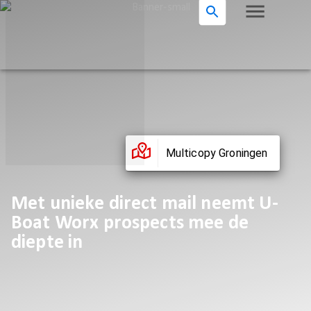
Multicopy Groningen
Met unieke direct mail neemt U-
Boat Worx prospects mee de
diepte in