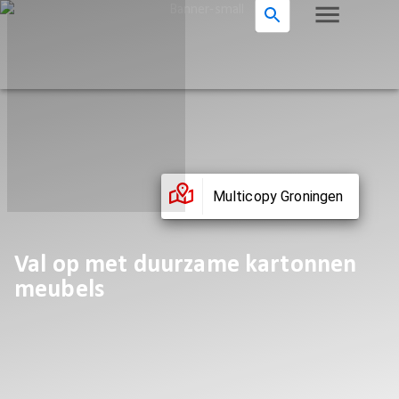
Multicopy Groningen
Val op met duurzame kartonnen
meubels