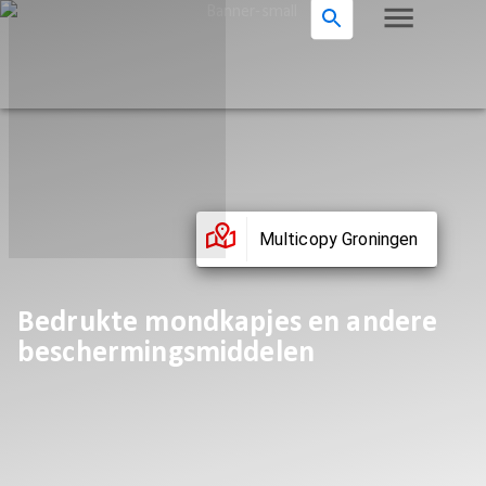
Multicopy Groningen
Bedrukte mondkapjes en andere
beschermingsmiddelen