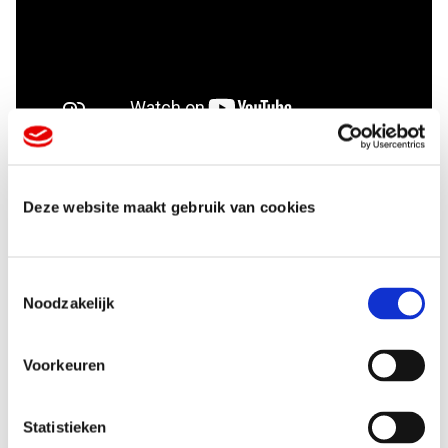
Deze website maakt gebruik van cookies
Laat je inspireren
T
Noodzakelijk
o
e
Blog
s
Blog
Voorkeuren
t
De manier v
e
De 7 reg
m
Statistieken