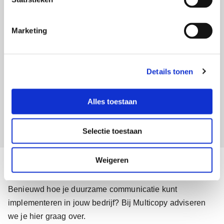
m
i
Marketing
n
g
Duurzame
Papier van
Duurzame
s
promotionele
olifantsgras
buitenreclame
Details tonen
s
artikelen
e
l
Alles toestaan
e
c
Selectie toestaan
t
i
e
Weigeren
Meer weten over
duurzaam communiceren?
Benieuwd hoe je duurzame communicatie kunt
implementeren in jouw bedrijf? Bij Multicopy adviseren
we je hier graag over.