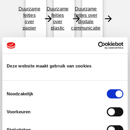
Duurzame
Duurzame
Duurzame
feitjes
feitjes
feitjes over
over
over
digitale
papier
plastic
communicatie
Deze website maakt gebruik van cookies
Ontdek de mogelijkheden van
duurzame communicatie
T
Noodzakelijk
o
e
s
Voorkeuren
t
e
m
Statistieken