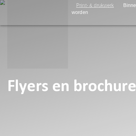
Print- & drukwerk
Binne
worden
Flyers en brochur