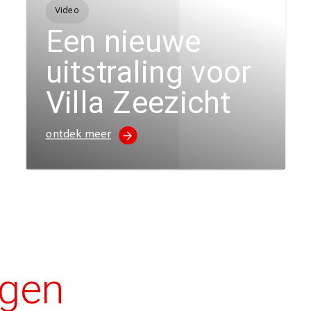
Video
Een nieuwe
uitstraling voor
Villa Zeezicht
ontdek meer
agen