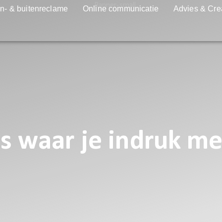
n- & buitenreclame
Online communicatie
Advies & Cre
es waar je indruk m