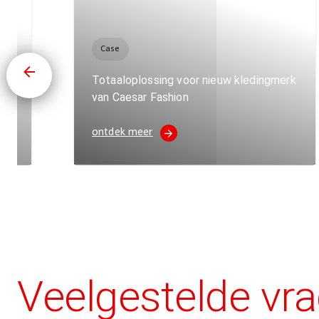
Case
reau
Totaaloplossing voor nieuw kledingmerk
van Caesar Fashion
ontdek meer
Veelgestelde vr