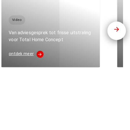
Video
B
Van adviesgesprek tot frisse uitstraling
Wa
voor Total Home Concept
pa
ontdek meer
on