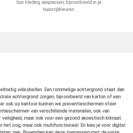
hun kleding aanpassen, bijvoorbeeld in je
huisstijlkleuren.
gelmatig videobellen. Een rommelige achtergrond staat dan
utrale achtergrond zorgen, bijvoorbeeld van karton of een
. Maar ook op kantoor kunnen we preventieschermen sfeer
entieschermen van verschillende materialen, ook van
r veiligheid, maar ook voor een gezond akoestisch klimaat.
het oog, maar ook multifunctioneel. En kies je voor digital
 laten zien. Bovendien kan deze toepassing met de juiste