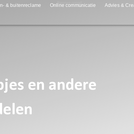
n- & buitenreclame
Online communicatie
Advies & Cre
jes en andere
delen