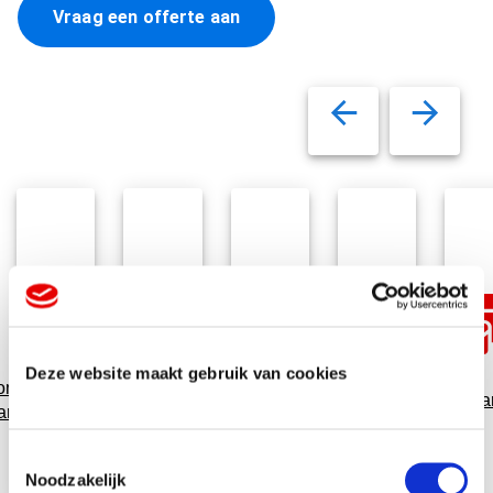
Vraag een offerte aan
Deze website maakt gebruik van cookies
Kalenders
omotionele
Giveaways
Relatiegeschenken
en
Cadeaukaar
artikelen
jaarplanners
T
Noodzakelijk
o