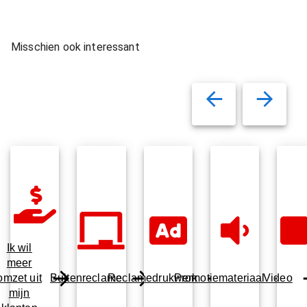
Misschien ook interessant
Ik wil
meer
omzet uit
Buitenreclame
Reclamedrukwerk
Promotiemateriaal
Video
mijn