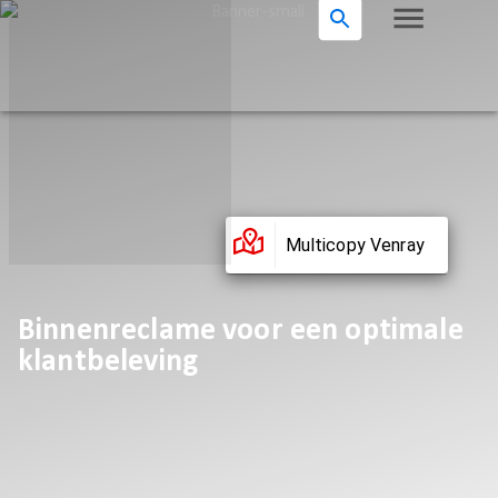
Multicopy Venray
Binnenreclame voor een optimale
klantbeleving