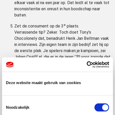
elkaar vaak al na een jaar op. Dat leidt al te vaak tot
inconsistentie en onrust in hun boodschap naar
buiten.
e
Zet de consument op de 3
plaats.
Verrassende tip? Zeker. Toch doet Tony’s
Chocolonely dat, benadrukt Henk Jan Beltman vaak
in interviews. Zijn eigen team in zijn bedrijf zet hij op
de eerste plek. Je spelers maken je kampioen, zei
Johan Cruijff al, die er in de jaren ’70 voor zorgde dat
voetballers even veel en later meer gingen
verdienen dan bestuurders en clubvoorzitters. Op de
tweede plaats staat de cacaoboer, die een fair loon
moet krijgen. En de consument begrijpt dan ook heel
Deze website maakt gebruik van cookies
e
goed waarom zij of hij op de 3
plaats komt. Net als
de wederverkopers/retail en andere
toeleveranciers.
T
Noodzakelijk
o
Zet je team voorop.
e