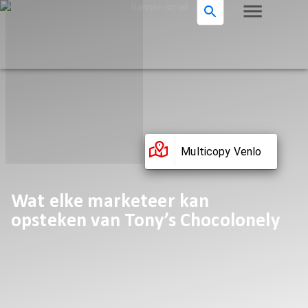
Multicopy Venlo
Wat elke marketeer kan
opsteken van Tony’s Chocolonely