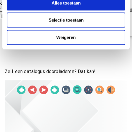
Alles toestaan
Ik wil een
e
Online
erkenbare
Gevelreclame
Promotiemateriaal
Beurssta
bestellen
c
itstraling
Selectie toestaan
t
i
e
Weigeren
Zelf een catalogus doorbladeren? Dat kan!