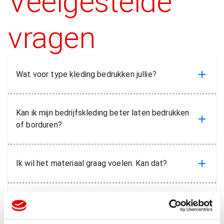
Veelgestelde
Lingerie
vragen
Wat voor type kleding bedrukken jullie?
Kan ik mijn bedrijfskleding beter laten bedrukken
of borduren?
Ik wil het materiaal graag voelen. Kan dat?
Kan ik jullie bedrijfskleding onlne bekijken?