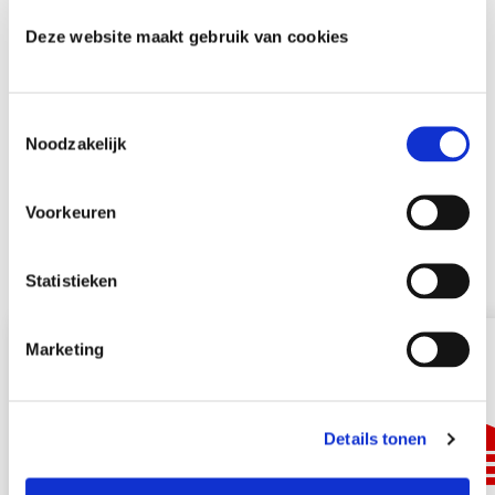
Deze website maakt gebruik van cookies
T
Noodzakelijk
o
Misschien ook interessant
e
s
Voorkeuren
t
e
m
Statistieken
m
i
Marketing
n
g
s
Details tonen
s
e
l