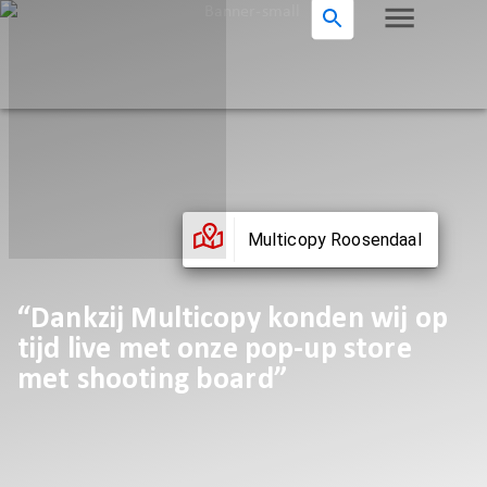
Multicopy Roosendaal
“Dankzij Multicopy konden wij op
tijd live met onze pop-up store
met shooting board”