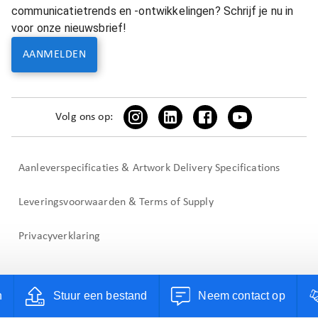
communicatietrends en -ontwikkelingen? Schrijf je nu in
voor onze nieuwsbrief!
AANMELDEN
Volg ons op:
Aanleverspecificaties & Artwork Delivery Specifications
Leveringsvoorwaarden & Terms of Supply
Privacyverklaring
n
Stuur een bestand
Neem contact op