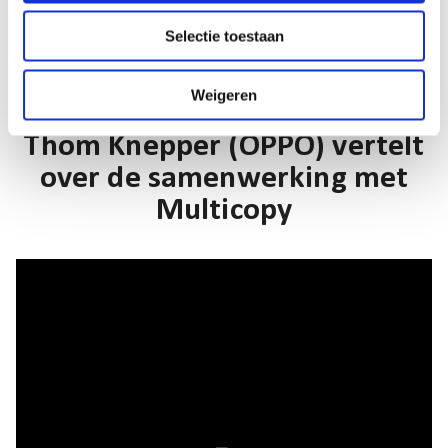
c
plaatsen.”
Selectie toestaan
t
i
e
Weigeren
Thom Knepper (OPPO) vertelt
over de samenwerking met
Multicopy