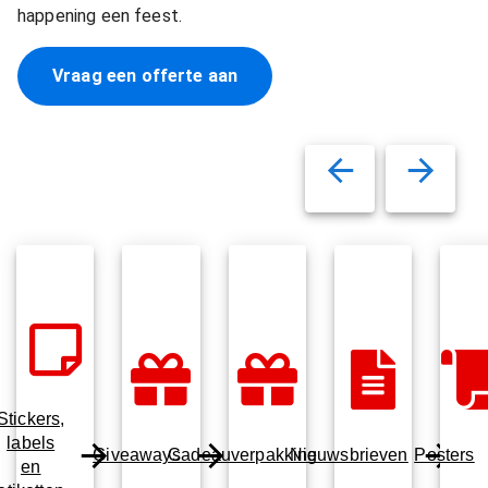
happening een feest.
Vraag een offerte aan
Stickers,
labels
Giveaways
Cadeauverpakking
Nieuwsbrieven
Posters
en