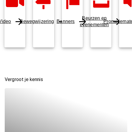
Beurzen en
Video
Bewegwijzering
Banners
Promotiemate
evenementen
Vergroot je kennis