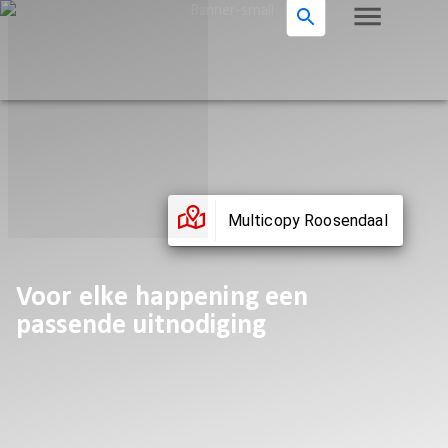
Multicopy Roosendaal
Voor elke happening een
passende uitnodiging