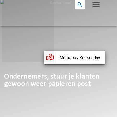
Multicopy Roosendaal
Ondernemers, stuur je klanten
gewoon weer papieren post