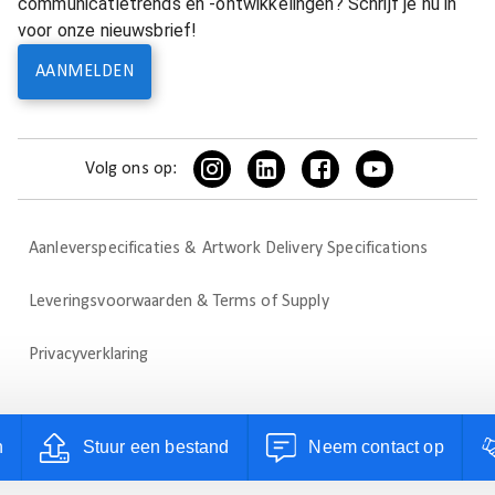
communicatietrends en -ontwikkelingen? Schrijf je nu in
voor onze nieuwsbrief!
AANMELDEN
Volg ons op:
Aanleverspecificaties & Artwork Delivery Specifications
Leveringsvoorwaarden & Terms of Supply
Privacyverklaring
n
Stuur een bestand
Neem contact op