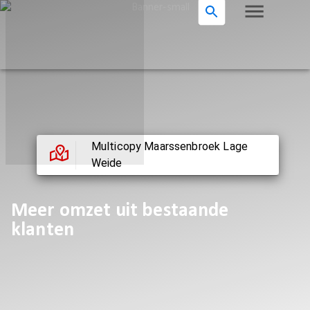
Multicopy Maarssenbroek Lage
Weide
Meer omzet uit bestaande
klanten