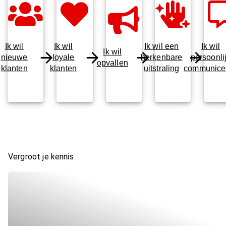
Ik wil
Ik wil
Ik wil een
Ik wil
Ik wil
nieuwe
loyale
herkenbare
persoonli
opvallen
klanten
klanten
uitstraling
communice
Vergroot je kennis