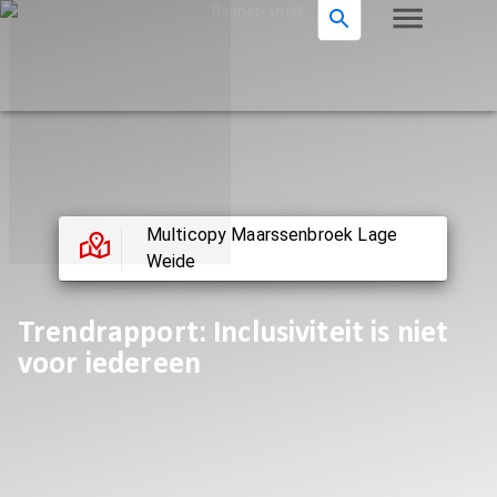
Multicopy Maarssenbroek Lage
Weide
Trendrapport: Inclusiviteit is niet
voor iedereen