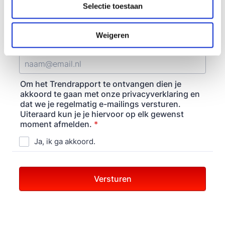
Selectie toestaan
t
i
e
Weigeren