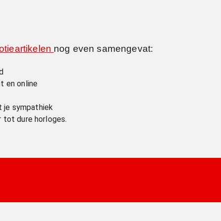
tieartikelen
nog even samengevat:
ld
t en online
 je sympathiek
 tot dure horloges.