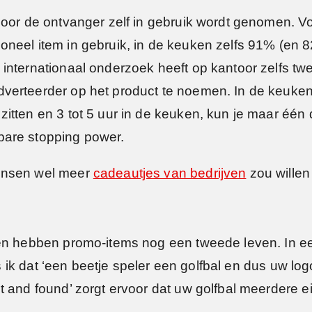
door de ontvanger zelf in gebruik wordt genomen. V
oneel item in gebruik, in de keuken zelfs 91% (en
nternationaal onderzoek heeft op kantoor zelfs twee
erteerder op het product te noemen. In de keuken l
itten en 3 tot 5 uur in de keuken, kun je maar één
bare stopping power.
mensen wel meer
cadeautjes van bedrijven
zou willen 
en hebben promo-items nog een tweede leven. In een
es ik dat ‘een beetje speler een golfbal en dus uw lo
t and found’ zorgt ervoor dat uw golfbal meerdere 