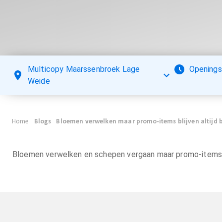
Multicopy Maarssenbroek Lage
Openings
Weide
Home
Blogs
Bloemen verwelken maar promo-items blijven altijd 
Bloemen verwelken en schepen vergaan maar promo-items bl