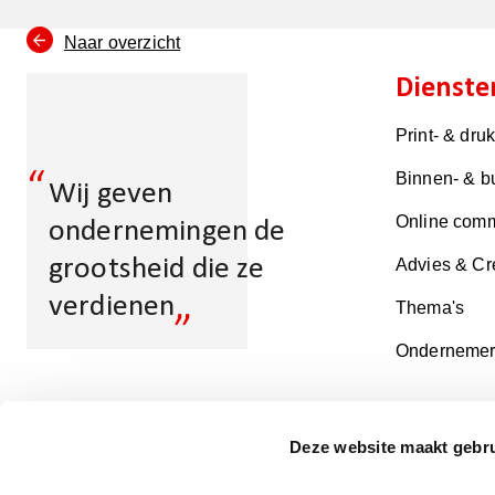
Naar overzicht
Dienste
Print- & dru
“
Binnen- & b
Wij geven
Online comm
ondernemingen de
grootsheid die ze
Advies & Cr
„
verdienen
Thema's
Ondernemer
Multicopy
Deze website maakt gebru
Maarssenbroek