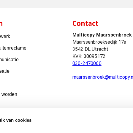
n
Contact
Multicopy Maarssenbroek
kwerk
Maarssenbroeksedijk 17a
uitenreclame
3542 DL
Utrecht
KVK:
30095172
unicatie
030-2470060
eatie
maarssenbroek@multicopy.n
 worden
ik van cookies