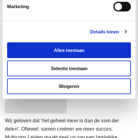
Samen creëren we meer
i
Marketing
n
succes
g
s
Details tonen
s
e
l
Alles toestaan
e
c
Selectie toestaan
t
i
e
Weigeren
Wij geloven dat ‘het geheel meer is dan de som der
delen’. Oftewel: samen creëren we meer succes.
Multicopy Leiden maakt deel uit van een landelijke