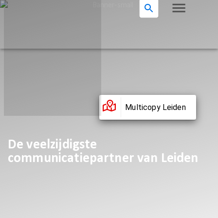
Multicopy Leiden
De veelzijdigste
communicatiepartner van Leiden