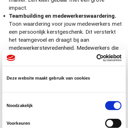
impact.
Teambuilding en medewerkerswaardering.
Toon waardering voor jouw medewerkers met
een persoonlijk kerstgeschenk. Dit versterkt
het teamgevoel en draagt bij aan
medewerkerstevredenheid. Medewerkers die
zich gewaardeerd voelen, zijn gemotiveerder
en loyaler. Investeren in jouw team loont altijd.
Merkbekendheid vergroten
. Bedrukte
Deze website maakt gebruik van cookies
kerstgeschenken met jouw logo zorgen voor
langdurige merkzichtbaarheid. Elke keer dat de
ontvanger het geschenk gebruikt, wordt hij
T
herinnerd aan jouw merk. Dit vergroot de
Noodzakelijk
o
naamsbekendheid en houdt jouw bedrijf top of
e
mind bij klanten en relaties.
s
Voorkeuren
Nieuwe zakelijke relaties opbouwen.
Gebruik
t