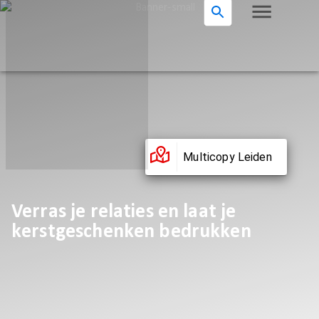
Multicopy Leiden
Verras je relaties en laat je
kerstgeschenken bedrukken