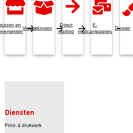
eurzen en
Direct
E-
Verpakkingen
Design
enementen
mailing
mailcampagnes
Diensten
Print- & drukwerk