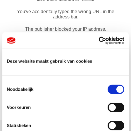
Deze website maakt gebruik van cookies
T
Noodzakelijk
o
e
s
Voorkeuren
t
e
m
Statistieken