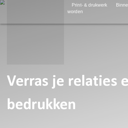
Print- & drukwerk
Binne
worden
Verras je relaties
bedrukken