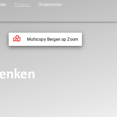
atie
Thema's
Ondernemer
Multicopy Bergen op Zoom
chenken