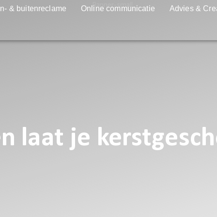
n- & buitenreclame
Online communicatie
Advies & Cre
 en laat je kerstges