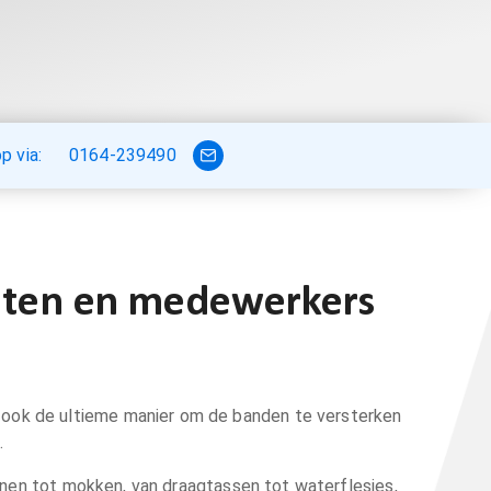
 via:
0164-239490
anten en medewerkers
dan ook de ultieme manier om de banden te versterken
.
nen tot mokken, van draagtassen tot waterflesjes,