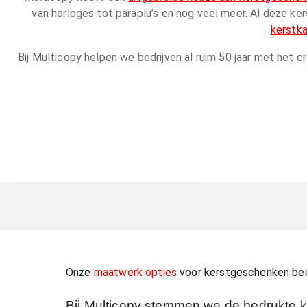
van horloges tot paraplu’s en nog veel meer. Al deze
kerstk
Bij Multicopy helpen we bedrijven al ruim 50 jaar met het 
Onze
maatwerk opties
voor kerstgeschenken be
Bij Multicopy stemmen we de bedrukte ke