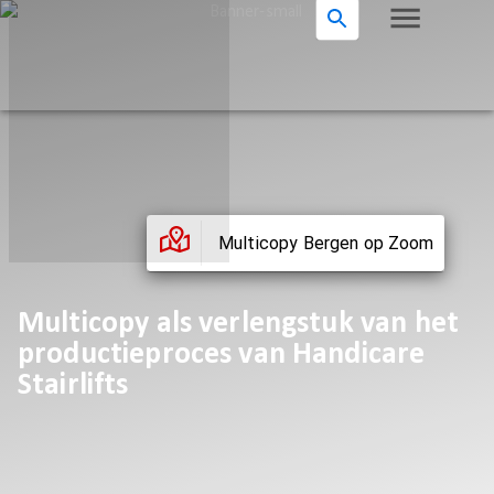
Multicopy Bergen op Zoom
Multicopy als verlengstuk van het
productieproces van Handicare
Stairlifts