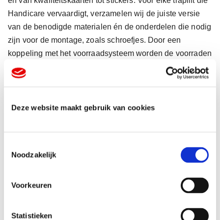
en van kwaliteitskaarten tot stickers. Voor elke traplift die
Handicare vervaardigt, verzamelen wij de juiste versie
van de benodigde materialen én de onderdelen die nodig
zijn voor de montage, zoals schroefjes. Door een
koppeling met het voorraadsysteem worden de voorraden
automatisch bijgehouden. Aan de hand codes weet
Multicopy precies wat Handicare nodig heeft en wordt de
voortgang gewaarborgd. Jan Hopman, CEO van
Handicare Stairlifts: “Multicopy is echt een verlengstuk
Deze website maakt gebruik van cookies
van ons productieproces geworden.”
T
Noodzakelijk
o
e
s
Voorkeuren
Uitgebreide productkennis
t
e
m
Statistieken