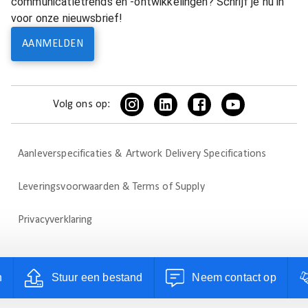
communicatietrends en -ontwikkelingen? Schrijf je nu in
voor onze nieuwsbrief!
AANMELDEN
Volg ons op:
Aanleverspecificaties & Artwork Delivery Specifications
Leveringsvoorwaarden & Terms of Supply
Privacyverklaring
n
Stuur een bestand
Neem contact op