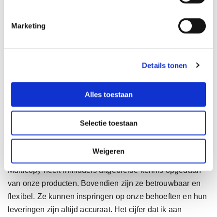
m
i
Marketing
n
g
s
Details tonen
s
e
l
Alles toestaan
e
c
Selectie toestaan
t
De CEO is zeer te spreken over de samenwerking met
i
Multicopy. “Wij hechten aan lange relaties met
e
Weigeren
leveranciers, want dat bevordert de samenwerking.
Multicopy heeft inmiddels uitgebreide kennis opgedaan
van onze producten. Bovendien zijn ze betrouwbaar en
flexibel. Ze kunnen inspringen op onze behoeften en hun
leveringen zijn altijd accuraat. Het cijfer dat ik aan