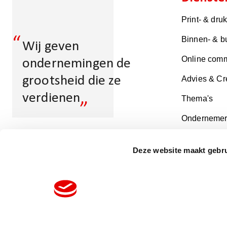
Print- & dru
“
Binnen- & b
Wij geven
Online comm
ondernemingen de
grootsheid die ze
Advies & Cr
„
verdienen
Thema's
Ondernemer
Deze website maakt gebru
Multicopy Bergen
op Zoom
Volg ons op: