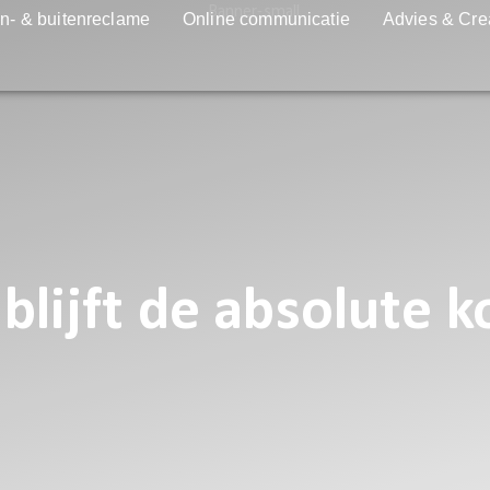
n- & buitenreclame
Online communicatie
Advies & Cre
blijft de absolute k