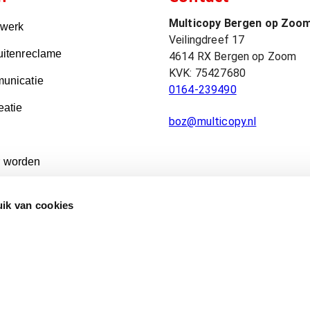
Multicopy Bergen op Zoo
kwerk
Veilingdreef 17
uitenreclame
4614 RX
Bergen op Zoom
KVK:
75427680
unicatie
0164-239490
eatie
boz@multicopy.nl
 worden
ik van cookies
Aanleverspecificaties & Artwork Delivery Specifications