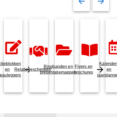
itieblokken
Kalender
Ringbanden en
Flyers en
en
Relatiegeschenken
en
presentatiemappen
brochures
eauleggers
jaarplanne