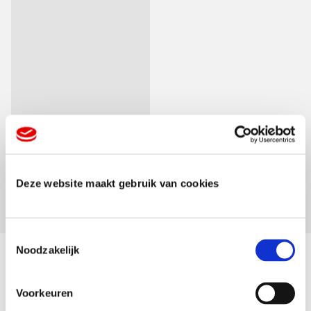
Bedrukte tegels
Deze website maakt gebruik van cookies
La cerveza espanola
T
Noodzakelijk
o
e
Laat je inspireren
s
Voorkeuren
t