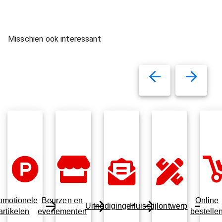
Misschien ook interessant
omotionele
Beurzen en
Online
Uitnodigingen
Huisstijlontwerp
artikelen
evenementen
bestelle