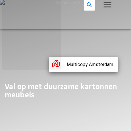
Multicopy Amsterdam
Val op met duurzame kartonnen
meubels