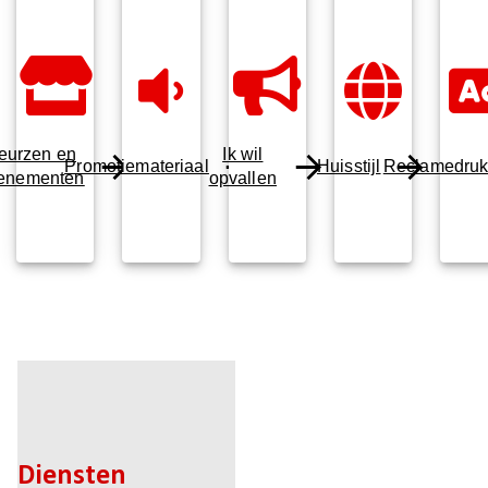
eurzen en
Ik wil
Promotiemateriaal
Huisstijl
Reclamedru
enementen
opvallen
Diensten