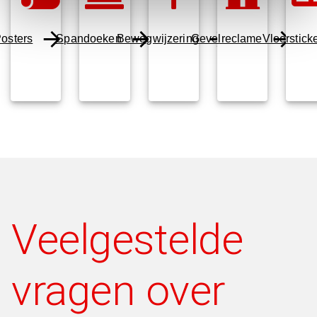
osters
Spandoeken
Bewegwijzering
Gevelreclame
Vloerstick
Veelgestelde
vragen over