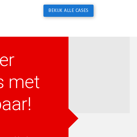
BEKIJK ALLE CASES
er
s met
aar!