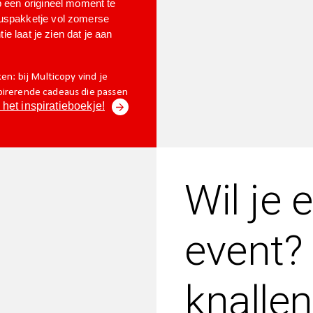
p een origineel moment te
buspakketje vol zomerse
ie laat je zien dat je aan
ken: bij Multicopy vind je
spirerende cadeaus die passen
 het inspiratieboekje!
Wil je 
event? 
knallen