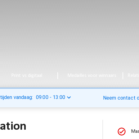
Print vs digitaal
Medailles voor winnaars
Relat
tijden vandaag:
09:00
-
13:00
Neem contact op
ation
Maa