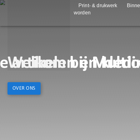
Print- & drukwerk
Binne
worden
 artikelen en kledi
Welkom bij Multic
OVER ONS