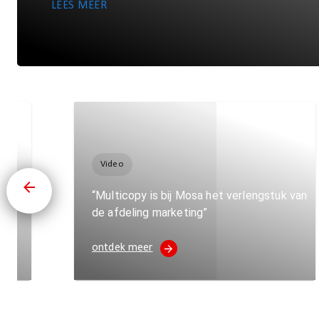
LEES MEER
Video
ality
“Multicopy is bij Mosa het verlengstuk van
de afdeling marketing”
ontdek meer