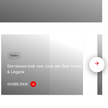
Video
V
Een nieuwe look voor Joop den Boer Linnen
Mu
& Lingerie
pr
ontdek meer
on