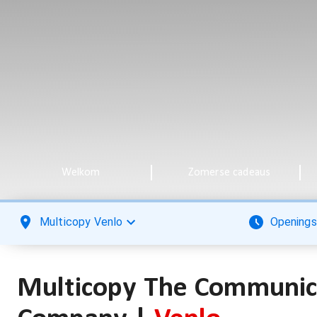
Welkom
Zomerse cadeaus
Multicopy Venlo
Openings
Multicopy The Communic