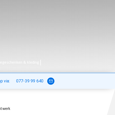
iegeschenken & kleding
 via:
077-39 99 640
twerk