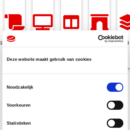
osters
Displays
Vloerstickers
Textielframes
Behang
Deze website maakt gebruik van cookies
T
Noodzakelijk
o
e
s
Voorkeuren
t
e
Veelgestelde
m
Statistieken