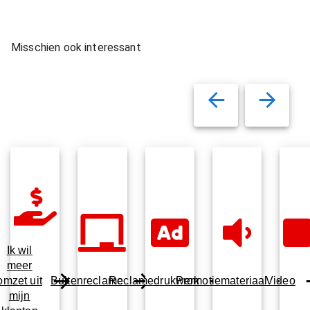
Misschien ook interessant
Ik wil
meer
omzet uit
Buitenreclame
Reclamedrukwerk
Promotiemateriaal
Video
mijn