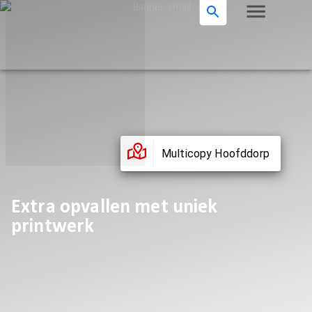
Multicopy Hoofddorp
Extra opvallen met uniek
printwerk