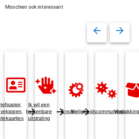
Misschien ook interessant
riefpapier,
Ik wil een
veloppen,
herkenbare
Creatie
Veiligheidscommunicatie
Verpakkin
sitekaartjes
uitstraling