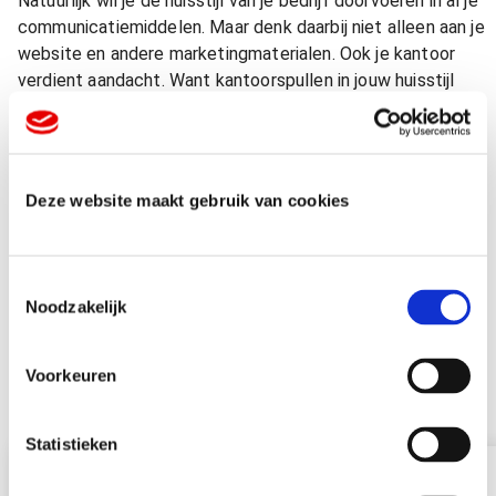
Natuurlijk wil je de huisstijl van je bedrijf doorvoeren in al je
communicatiemiddelen. Maar denk daarbij niet alleen aan je
website en andere marketingmaterialen. Ook je kantoor
verdient aandacht. Want kantoorspullen in jouw huisstijl
springen in het oog en zien er professioneel uit. Bovendien
mag je best trots zijn op je bedrijf en je logo. Ook zijn
kantoorartikelen met logo of een andere bedrukking leuk
voor collega’s die thuiswerken. Zo wordt hun thuiswerkplek
Deze website maakt gebruik van cookies
echt hun kantoor in huis.
Vraag een offerte aan
T
Noodzakelijk
o
e
s
Voorkeuren
t
e
m
Statistieken
m